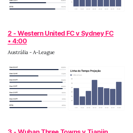
2 - Western United FC v Sydney FC
• 4:00
Austrália - A-League
3 - Wuhan Three Towns v Tianjin