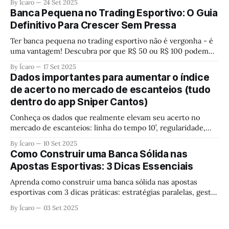
By Ícaro
24 Set 2025
destroem seu lucro silenciosamente. Descubra quais são e
Banca Pequena no Trading Esportivo: O Guia
aprenda a blindar seu capital antes que seja tarde demais.
Definitivo Para Crescer Sem Pressa
Ter banca pequena no trading esportivo não é vergonha - é
uma vantagem! Descubra por que R$ 50 ou R$ 100 podem
ser o melhor começo para construir conhecimento real e
By Ícaro
17 Set 2025
crescer sem pressa. Pare de buscar fórmulas mágicas e
Dados importantes para aumentar o índice
aprenda a mentalidade dos profissionais.
de acerto no mercado de escanteios (tudo
dentro do app Sniper Cantos)
Conheça os dados que realmente elevam seu acerto no
mercado de escanteios: linha do tempo 10’, regularidade,
margem de segurança, estatísticas-chave e estratégias no
By Ícaro
10 Set 2025
Sniper Cantos.
Como Construir uma Banca Sólida nas
Apostas Esportivas: 3 Dicas Essenciais
Aprenda como construir uma banca sólida nas apostas
esportivas com 3 dicas práticas: estratégias paralelas, gestão
de banca e uso moderado de múltiplas. Cresça sua banca de
By Ícaro
03 Set 2025
forma consistente e evite erros que fazem apostadores
perder dinheiro rapidamente.