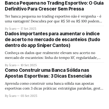
destroem seu lucro silenciosamente. Descubra quais são e
Banca Pequena no Trading Esportivo: O Guia
aprenda a blindar seu capital antes que seja tarde demais.
Definitivo Para Crescer Sem Pressa
Ter banca pequena no trading esportivo não é vergonha - é
uma vantagem! Descubra por que R$ 50 ou R$ 100 podem
ser o melhor começo para construir conhecimento real e
By Ícaro
17 Set 2025
crescer sem pressa. Pare de buscar fórmulas mágicas e
Dados importantes para aumentar o índice
aprenda a mentalidade dos profissionais.
de acerto no mercado de escanteios (tudo
dentro do app Sniper Cantos)
Conheça os dados que realmente elevam seu acerto no
mercado de escanteios: linha do tempo 10’, regularidade,
margem de segurança, estatísticas-chave e estratégias no
By Ícaro
10 Set 2025
Sniper Cantos.
Como Construir uma Banca Sólida nas
Apostas Esportivas: 3 Dicas Essenciais
Aprenda como construir uma banca sólida nas apostas
esportivas com 3 dicas práticas: estratégias paralelas, gestão
de banca e uso moderado de múltiplas. Cresça sua banca de
By Ícaro
03 Set 2025
forma consistente e evite erros que fazem apostadores
perder dinheiro rapidamente.