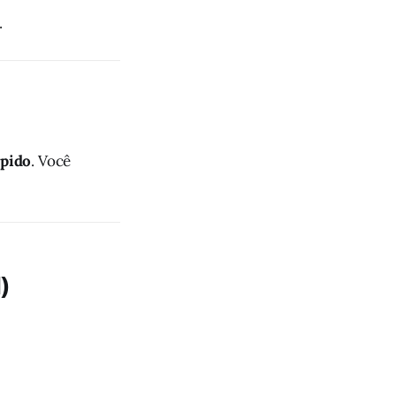
.
ápido
. Você
)