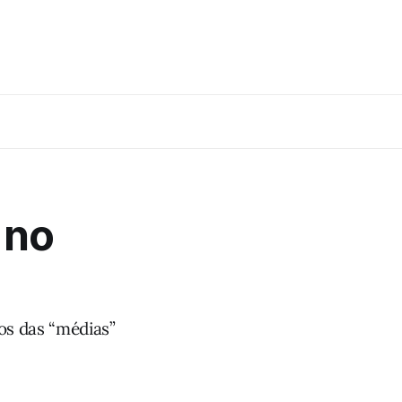
 no
os das “médias”