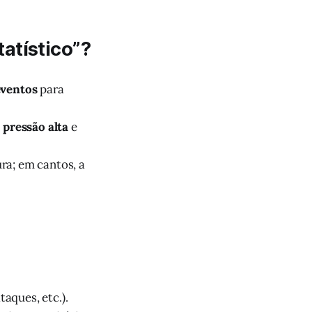
atístico”?
eventos
para
 pressão alta
e
ra; em cantos, a
taques, etc.).