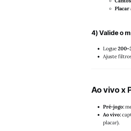
Cantos
Placar
4) Valide o 
Logue
200–
Ajuste filtro
Ao vivo x 
Pré-jogo:
me
Ao vivo:
cap
placar).