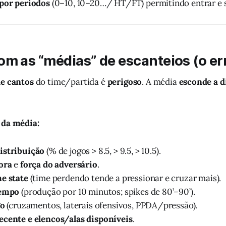
 por períodos
(0–10, 10–20…/ HT/FT) permitindo entrar e sa
om as “médias” de escanteios (o e
e cantos
do time/partida é
perigoso
. A média
esconde a d
 da média:
istribuição
(% de jogos > 8.5, > 9.5, > 10.5).
ora
e
força do adversário
.
e state
(time perdendo tende a pressionar e cruzar mais).
tempo
(produção por 10 minutos; spikes de 80’–90’).
go
(cruzamentos, laterais ofensivos, PPDA/pressão).
ecente e elencos/alas disponíveis
.