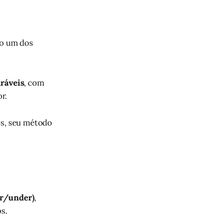
ão um dos
ráveis
, com
r.
os, seu método
er/under)
,
os.