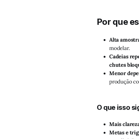
Por que es
Alta amostr
modelar.
Cadeias repe
chutes bloq
Menor depen
produção cos
O que isso si
Mais clarez
Metas e trig