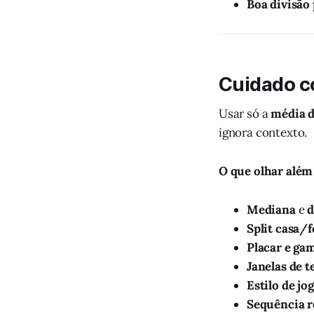
Boa divisão
Cuidado c
Usar só a
média d
ignora contexto.
O que olhar além
Mediana
e
d
Split casa/f
Placar e gam
Janelas de 
Estilo de jo
Sequência r