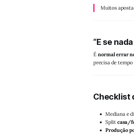
Muitos aposta
“E se nada
É
normal errar 
precisa de tempo
Checklist 
Mediana e di
Split
casa/f
Produção por