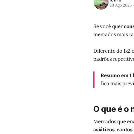
20 Ago 2025
Se você quer
cons
mercados mais ra
Diferente do 1x2 
padrões repetitivo
Resumo em 1 l
fica mais previ
O que é o
Mercados que env
asiáticos
,
cantos