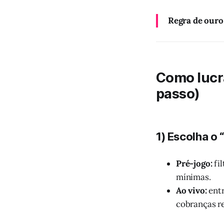
Regra de ouro
Como lucr
passo)
1) Escolha o 
Pré-jogo:
fi
mínimas.
Ao vivo:
ent
cobranças r