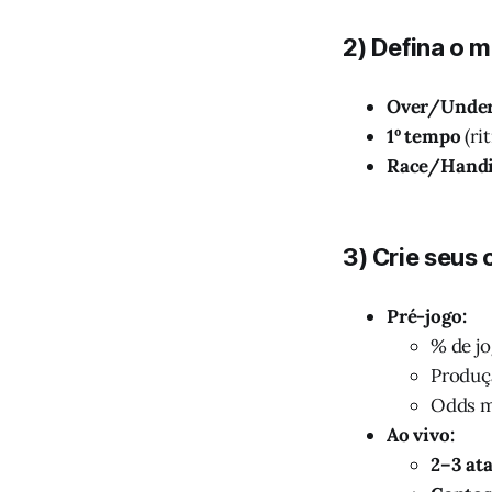
2) Defina o 
Over/Under
1º tempo
(ri
Race/Handi
3) Crie seus c
Pré-jogo:
% de jo
Produç
Odds m
Ao vivo:
2–3 at