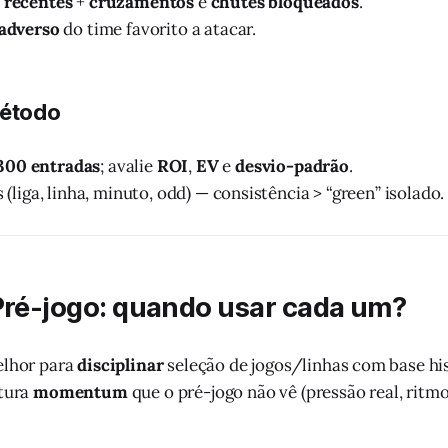
 recentes
+
cruzamentos
e
chutes bloqueados
.
 adverso
do time favorito a atacar.
método
300 entradas
; avalie
ROI
,
EV
e
desvio-padrão
.
s (liga, linha, minuto, odd) — consistência > “green” isolado.
Pré-jogo: quando usar cada um?
lhor para
disciplinar
seleção de jogos/linhas com base his
tura
momentum
que o pré-jogo não vê (pressão real, ritmo