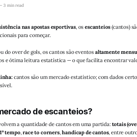
—
3 min read
istência nas apostas esportivas
, os
escanteios
(cantos) s
cionais para começar.
ou do over de gols, os cantos são eventos
altamente mensu
s e ótima leitura estatística — o que facilita encontrar valo
inha:
cantos são um mercado estatístico; com dados cert
sível.
 mercado de escanteios?
olvem a quantidade de cantos em uma partida:
totais (ov
 1º tempo
,
race to corners
,
handicap de cantos
, entre outr