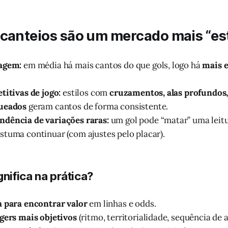
canteios são um mercado mais “est
agem:
em média há mais cantos do que gols, logo há
mais 
titivas de jogo:
estilos com
cruzamentos, alas profundos,
ueados
geram cantos de forma consistente.
dência de variações raras:
um gol pode “matar” uma leitu
tuma continuar (com ajustes pelo placar).
gnifica na prática?
a para encontrar valor
em linhas e odds.
gers mais objetivos
(ritmo, territorialidade, sequência de a