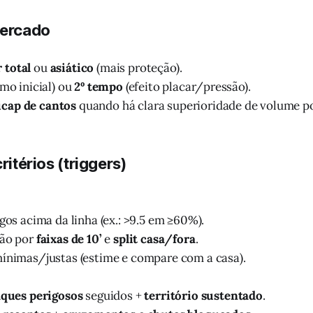
mercado
 total
ou
asiático
(mais proteção).
tmo inicial) ou
2º tempo
(efeito placar/pressão).
cap de cantos
quando há clara superioridade de volume p
ritérios (triggers)
gos acima da linha (ex.: >9.5 em ≥60%).
ão por
faixas de 10’
e
split casa/fora
.
ínimas/justas (estime e compare com a casa).
aques perigosos
seguidos +
território sustentado
.