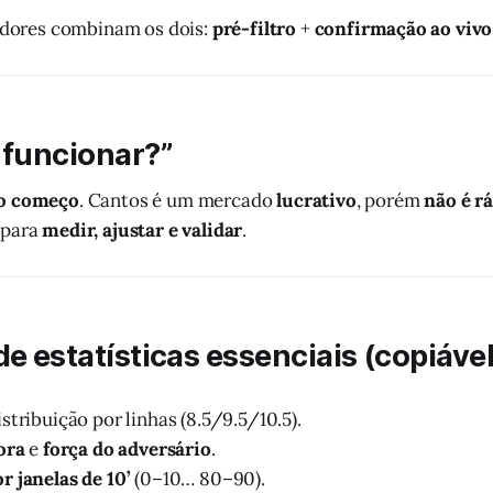
dores combinam os dois:
pré-filtro
+
confirmação ao vivo
 funcionar?”
no começo
. Cantos é um mercado
lucrativo
, porém
não é r
 para
medir, ajustar e validar
.
de estatísticas essenciais (copiável
stribuição por linhas (8.5/9.5/10.5).
ora
e
força do adversário
.
 janelas de 10’
(0–10… 80–90).